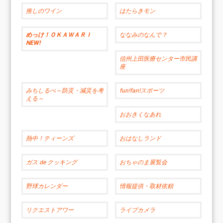
推しのワイン
はたらきモン
めっけ！ＯＫＡＷＡＲＩ
ななみのなんで？
NEW!
信州上田医療センター市民講
座
みちしるべ～防災・減災を考
fun!fan!スポーツ
える～
おおきくなあれ
熱中！ティーンズ
おはなしランド
ガス de クッキング
おちゃのま展覧会
野球カレンダー
情報提供・取材依頼
リクエストアワー
ライブカメラ