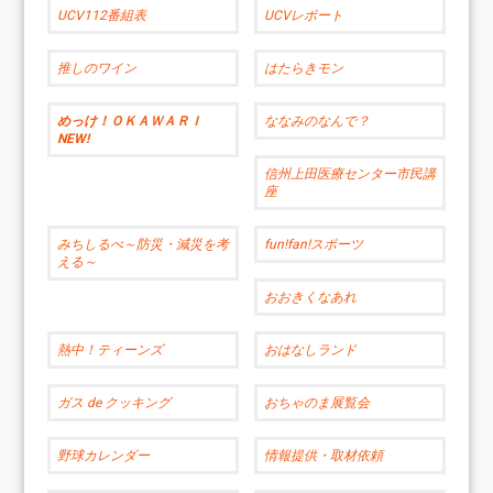
UCV112番組表
UCVレポート
推しのワイン
はたらきモン
めっけ！ＯＫＡＷＡＲＩ
ななみのなんで？
NEW!
信州上田医療センター市民講
座
みちしるべ～防災・減災を考
fun!fan!スポーツ
える～
おおきくなあれ
熱中！ティーンズ
おはなしランド
ガス de クッキング
おちゃのま展覧会
野球カレンダー
情報提供・取材依頼