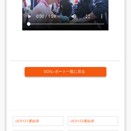
UCVレポート一覧に戻る
UCV121番組表
UCV122番組表