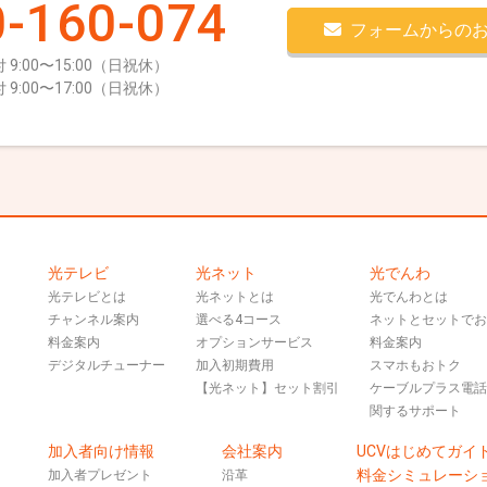
-160-074
フォームからの
 9:00〜15:00（日祝休）
 9:00〜17:00（日祝休）
光テレビ
光ネット
光でんわ
光テレビとは
光ネットとは
光でんわとは
チャンネル案内
選べる4コース
ネットとセットで
料金案内
オプションサービス
料金案内
デジタルチューナー
加入初期費用
スマホもおトク
【光ネット】セット割引
ケーブルプラス電
関するサポート
加入者向け情報
会社案内
UCVはじめてガイ
料金シミュレーシ
加入者プレゼント
沿革