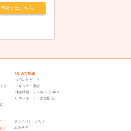
お問合せはこちら
UCVの番組
今月の見どころ
おトク
レギュラー番組
地域情報チャンネル（CATV）
UCVレポート（動画配信）
話に
ド
プライバシーポリシー
ョン
放送基準