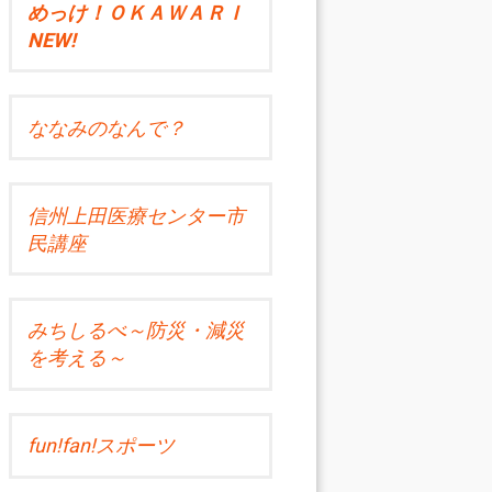
めっけ！ＯＫＡＷＡＲＩ
NEW!
ななみのなんで？
信州上田医療センター市
民講座
みちしるべ～防災・減災
を考える～
fun!fan!スポーツ