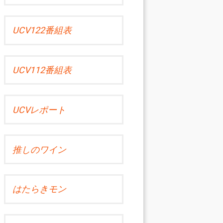
UCV122番組表
UCV112番組表
UCVレポート
推しのワイン
はたらきモン