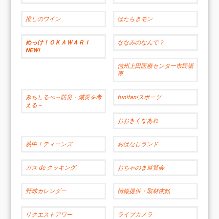
推しのワイン
はたらきモン
めっけ！ＯＫＡＷＡＲＩ
ななみのなんで？
NEW!
信州上田医療センター市民講
座
みちしるべ～防災・減災を考
fun!fan!スポーツ
える～
おおきくなあれ
熱中！ティーンズ
おはなしランド
ガス de クッキング
おちゃのま展覧会
野球カレンダー
情報提供・取材依頼
リクエストアワー
ライブカメラ