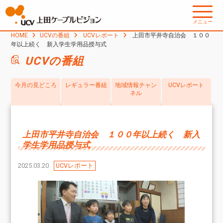
メニュー
HOME
UCVの番組
UCVレポート
上田市平井寺自治会 １００
年以上続く 新入学生学用品授与式
UCVの番組
今月の見どころ
レギュラー番組
地域情報チャン
UCVレポート
ネル
上田市平井寺自治会 １００年以上続く 新入
学生学用品授与式
2025.03.20
UCVレポート