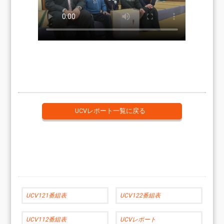
UCVレポート一覧に戻る
UCV121番組表
UCV122番組表
UCV112番組表
UCVレポート