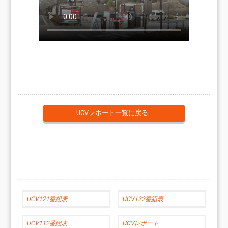
UCVレポート一覧に戻る
UCV121番組表
UCV122番組表
UCV112番組表
UCVレポート