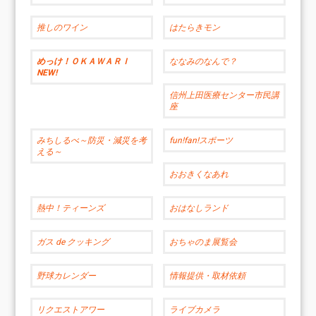
推しのワイン
はたらきモン
めっけ！ＯＫＡＷＡＲＩ
ななみのなんで？
NEW!
信州上田医療センター市民講
座
みちしるべ～防災・減災を考
fun!fan!スポーツ
える～
おおきくなあれ
熱中！ティーンズ
おはなしランド
ガス de クッキング
おちゃのま展覧会
野球カレンダー
情報提供・取材依頼
リクエストアワー
ライブカメラ