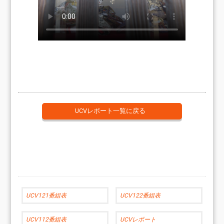
UCVレポート一覧に戻る
UCV121番組表
UCV122番組表
UCV112番組表
UCVレポート