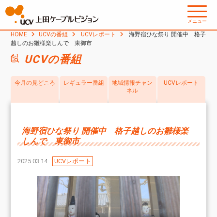
メニュー
HOME
UCVの番組
UCVレポート
海野宿ひな祭り 開催中 格子
越しのお雛様楽しんで 東御市
UCVの番組
今月の見どころ
レギュラー番組
地域情報チャン
UCVレポート
ネル
海野宿ひな祭り 開催中 格子越しのお雛様楽
しんで 東御市
2025.03.14
UCVレポート