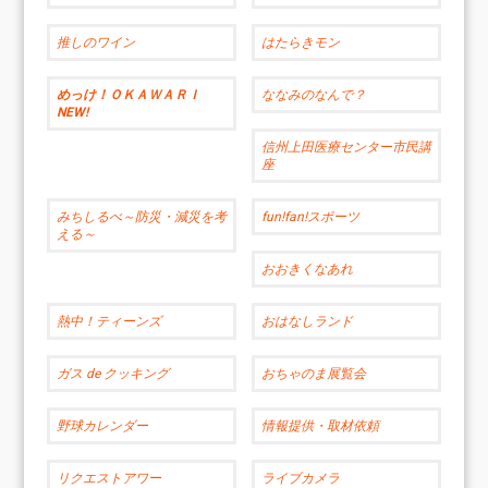
推しのワイン
はたらきモン
めっけ！ＯＫＡＷＡＲＩ
ななみのなんで？
NEW!
信州上田医療センター市民講
座
みちしるべ～防災・減災を考
fun!fan!スポーツ
える～
おおきくなあれ
熱中！ティーンズ
おはなしランド
ガス de クッキング
おちゃのま展覧会
野球カレンダー
情報提供・取材依頼
リクエストアワー
ライブカメラ