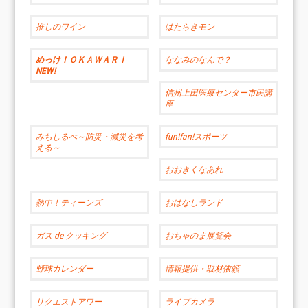
推しのワイン
はたらきモン
めっけ！ＯＫＡＷＡＲＩ
ななみのなんで？
NEW!
信州上田医療センター市民講
座
みちしるべ～防災・減災を考
fun!fan!スポーツ
える～
おおきくなあれ
熱中！ティーンズ
おはなしランド
ガス de クッキング
おちゃのま展覧会
野球カレンダー
情報提供・取材依頼
リクエストアワー
ライブカメラ