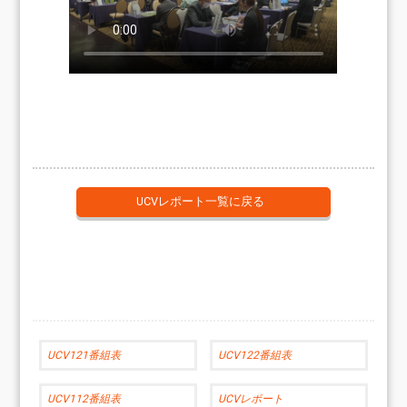
UCVレポート一覧に戻る
UCV121番組表
UCV122番組表
UCV112番組表
UCVレポート