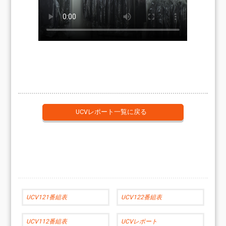
UCVレポート一覧に戻る
UCV121番組表
UCV122番組表
UCV112番組表
UCVレポート