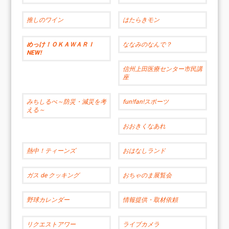
推しのワイン
はたらきモン
めっけ！ＯＫＡＷＡＲＩ
ななみのなんで？
NEW!
信州上田医療センター市民講
座
みちしるべ～防災・減災を考
fun!fan!スポーツ
える～
おおきくなあれ
熱中！ティーンズ
おはなしランド
ガス de クッキング
おちゃのま展覧会
野球カレンダー
情報提供・取材依頼
リクエストアワー
ライブカメラ