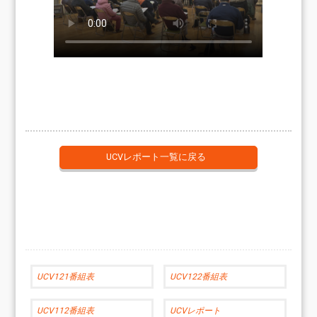
UCVレポート一覧に戻る
UCV121番組表
UCV122番組表
UCV112番組表
UCVレポート