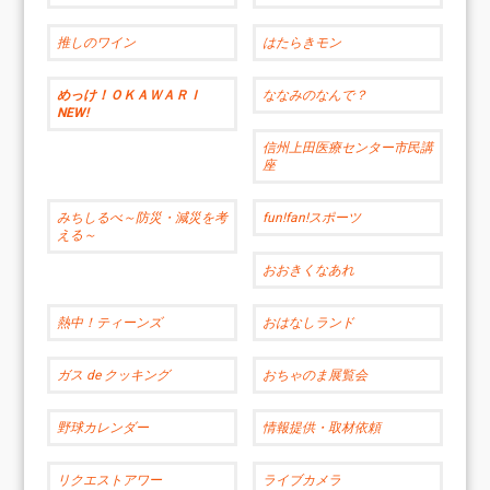
推しのワイン
はたらきモン
めっけ！ＯＫＡＷＡＲＩ
ななみのなんで？
NEW!
信州上田医療センター市民講
座
みちしるべ～防災・減災を考
fun!fan!スポーツ
える～
おおきくなあれ
熱中！ティーンズ
おはなしランド
ガス de クッキング
おちゃのま展覧会
野球カレンダー
情報提供・取材依頼
リクエストアワー
ライブカメラ