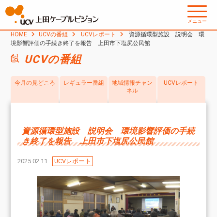
メニュー
HOME
UCVの番組
UCVレポート
資源循環型施設 説明会 環
境影響評価の手続き終了を報告 上田市下塩尻公民館
UCVの番組
今月の見どころ
レギュラー番組
地域情報チャン
UCVレポート
ネル
資源循環型施設 説明会 環境影響評価の手続
き終了を報告 上田市下塩尻公民館
2025.02.11
UCVレポート