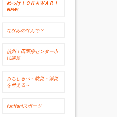
めっけ！ＯＫＡＷＡＲＩ
NEW!
ななみのなんで？
信州上田医療センター市
民講座
みちしるべ～防災・減災
を考える～
fun!fan!スポーツ