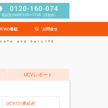
0120-160-074
電話受付時間 9:00〜17:00（日祝休）
UCVの番組
お問合せ
ｃａｆｅ ａｎｄ ｂａｌ ＬＩＦＥ
UCVレポート
UCV121番組表