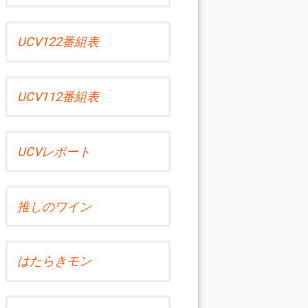
UCV122番組表
UCV112番組表
UCVレポート
推しのワイン
はたらきモン