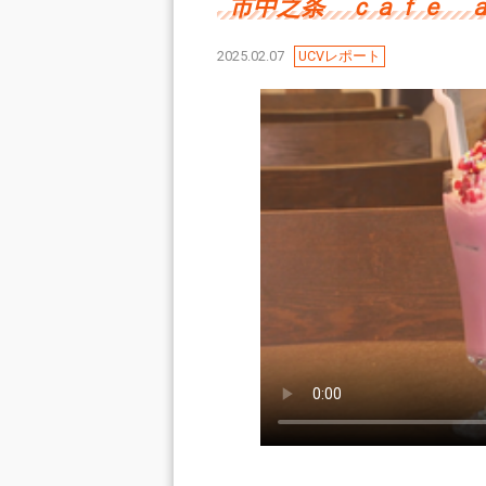
市中之条 ｃａｆｅ ａ
2025.02.07
UCVレポート