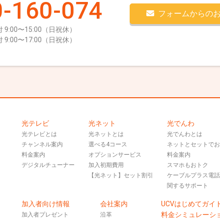
-160-074
フォームからの
 9:00〜15:00（日祝休）
 9:00〜17:00（日祝休）
光テレビ
光ネット
光でんわ
光テレビとは
光ネットとは
光でんわとは
チャンネル案内
選べる4コース
ネットとセットで
料金案内
オプションサービス
料金案内
デジタルチューナー
加入初期費用
スマホもおトク
【光ネット】セット割引
ケーブルプラス電
関するサポート
加入者向け情報
会社案内
UCVはじめてガイ
料金シミュレーシ
加入者プレゼント
沿革