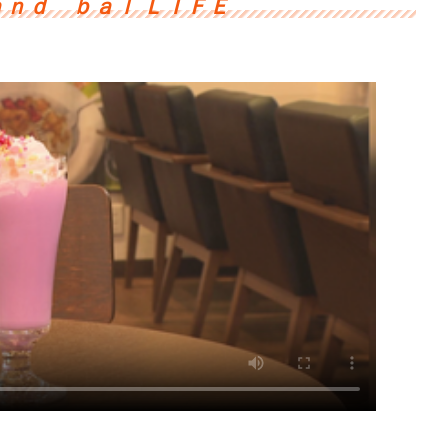
ｎｄ ｂａｌ ＬＩＦＥ