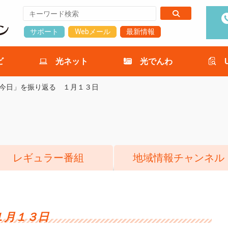
サポート
Webメール
最新情報
ビ
光ネット
光でんわ
今日」を振り返る １月１３日
レギュラー番組
地域情報チャンネル
１月１３日