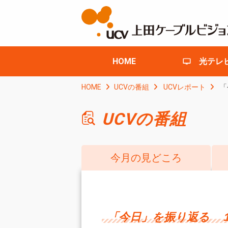
HOME
光テレ
HOME
UCVの番組
UCVレポート
「
UCVの番組
今月の見どころ
「今日」を振り返る 