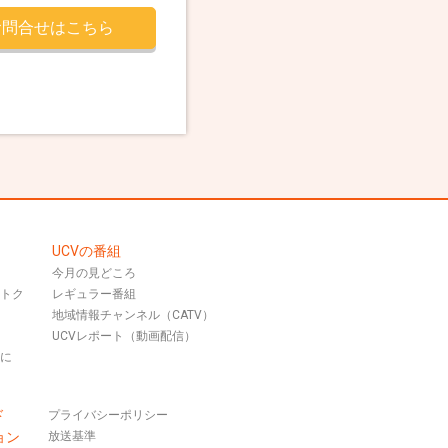
お問合せはこちら
UCVの番組
今月の見どころ
おトク
レギュラー番組
地域情報チャンネル（CATV）
UCVレポート（動画配信）
話に
ド
プライバシーポリシー
ョン
放送基準