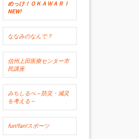
めっけ！ＯＫＡＷＡＲＩ
NEW!
ななみのなんで？
信州上田医療センター市
民講座
みちしるべ～防災・減災
を考える～
fun!fan!スポーツ