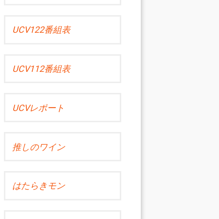
UCV122番組表
UCV112番組表
UCVレポート
推しのワイン
はたらきモン