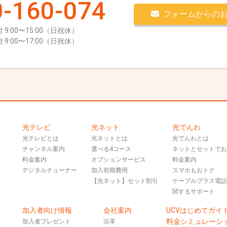
-160-074
フォームからの
 9:00〜15:00（日祝休）
 9:00〜17:00（日祝休）
光テレビ
光ネット
光でんわ
光テレビとは
光ネットとは
光でんわとは
チャンネル案内
選べる4コース
ネットとセットで
料金案内
オプションサービス
料金案内
デジタルチューナー
加入初期費用
スマホもおトク
【光ネット】セット割引
ケーブルプラス電
関するサポート
加入者向け情報
会社案内
UCVはじめてガイ
料金シミュレーシ
加入者プレゼント
沿革