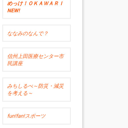
めっけ！ＯＫＡＷＡＲＩ
NEW!
ななみのなんで？
信州上田医療センター市
民講座
みちしるべ～防災・減災
を考える～
fun!fan!スポーツ