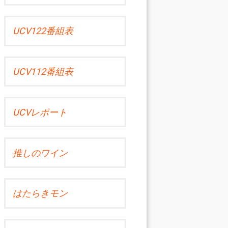
UCV122番組表
UCV112番組表
UCVレポート
推しのワイン
はたらきモン