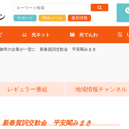
サポート
Webメール
最新情報
ビ
光ネット
光でんわ
御市の企業が一堂に 新春賀詞交歓会 平安閣みまき
レギュラー番組
地域情報チャンネル
 新春賀詞交歓会 平安閣みまき