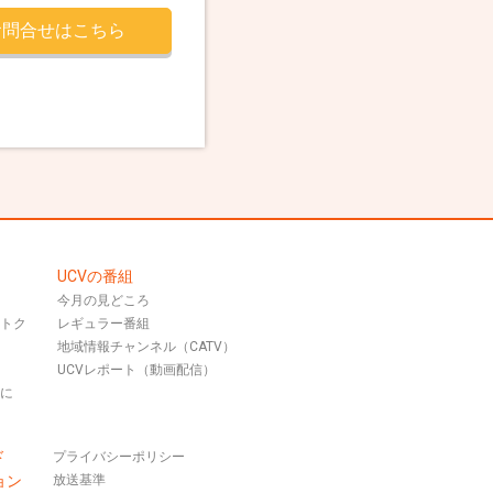
お問合せはこちら
UCVの番組
今月の見どころ
おトク
レギュラー番組
地域情報チャンネル（CATV）
UCVレポート（動画配信）
話に
ド
プライバシーポリシー
ョン
放送基準