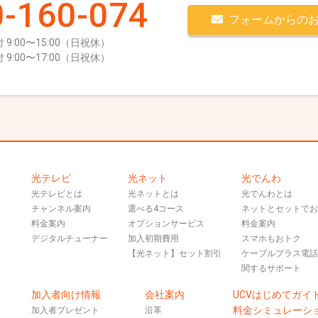
-160-074
フォームからの
 9:00〜15:00（日祝休）
 9:00〜17:00（日祝休）
光テレビ
光ネット
光でんわ
光テレビとは
光ネットとは
光でんわとは
チャンネル案内
選べる4コース
ネットとセットで
料金案内
オプションサービス
料金案内
デジタルチューナー
加入初期費用
スマホもおトク
【光ネット】セット割引
ケーブルプラス電
関するサポート
加入者向け情報
会社案内
UCVはじめてガイ
料金シミュレーシ
加入者プレゼント
沿革