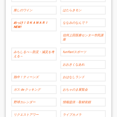
推しのワイン
はたらきモン
めっけ！ＯＫＡＷＡＲＩ
ななみのなんで？
NEW!
信州上田医療センター市民講
座
みちしるべ～防災・減災を考
fun!fan!スポーツ
える～
おおきくなあれ
熱中！ティーンズ
おはなしランド
ガス de クッキング
おちゃのま展覧会
野球カレンダー
情報提供・取材依頼
リクエストアワー
ライブカメラ