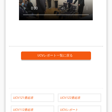
UCVレポート一覧に戻る
UCV121番組表
UCV122番組表
UCV112番組表
UCVレポート