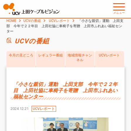
メニュー
HOME
UCVの番組
UCVレポート
「小さな親切」運動 上田支
部 今年で２２年目 上田社協に車椅子を寄贈 上田市ふれあい福祉セン
ター
UCVの番組
今月の見どころ
レギュラー番組
地域情報チャン
UCVレポート
ネル
「小さな親切」運動 上田支部 今年で２２年
目 上田社協に車椅子を寄贈 上田市ふれあい
福祉センター
2024.12.21
UCVレポート