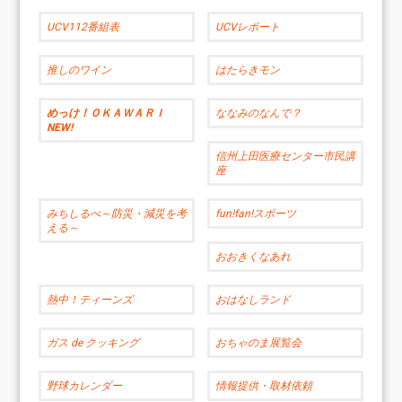
UCV112番組表
UCVレポート
推しのワイン
はたらきモン
めっけ！ＯＫＡＷＡＲＩ
ななみのなんで？
NEW!
信州上田医療センター市民講
座
みちしるべ～防災・減災を考
fun!fan!スポーツ
える～
おおきくなあれ
熱中！ティーンズ
おはなしランド
ガス de クッキング
おちゃのま展覧会
野球カレンダー
情報提供・取材依頼