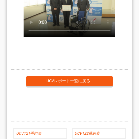
UCVレポート一覧に戻る
UCV121番組表
UCV122番組表