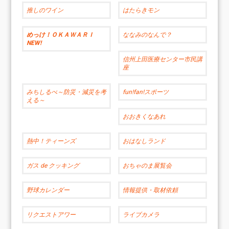
推しのワイン
はたらきモン
めっけ！ＯＫＡＷＡＲＩ
ななみのなんで？
NEW!
信州上田医療センター市民講
座
みちしるべ～防災・減災を考
fun!fan!スポーツ
える～
おおきくなあれ
熱中！ティーンズ
おはなしランド
ガス de クッキング
おちゃのま展覧会
野球カレンダー
情報提供・取材依頼
リクエストアワー
ライブカメラ