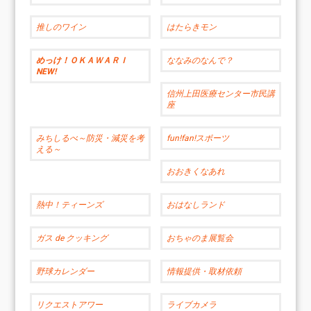
推しのワイン
はたらきモン
めっけ！ＯＫＡＷＡＲＩ
ななみのなんで？
NEW!
信州上田医療センター市民講
座
みちしるべ～防災・減災を考
fun!fan!スポーツ
える～
おおきくなあれ
熱中！ティーンズ
おはなしランド
ガス de クッキング
おちゃのま展覧会
野球カレンダー
情報提供・取材依頼
リクエストアワー
ライブカメラ