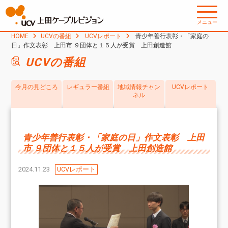
メニュー
HOME
UCVの番組
UCVレポート
青少年善行表彰・「家庭の
日」作文表彰 上田市 ９団体と１５人が受賞 上田創造館
UCVの番組
今月の見どころ
レギュラー番組
地域情報チャン
UCVレポート
ネル
青少年善行表彰・「家庭の日」作文表彰 上田
市 ９団体と１５人が受賞 上田創造館
2024.11.23
UCVレポート