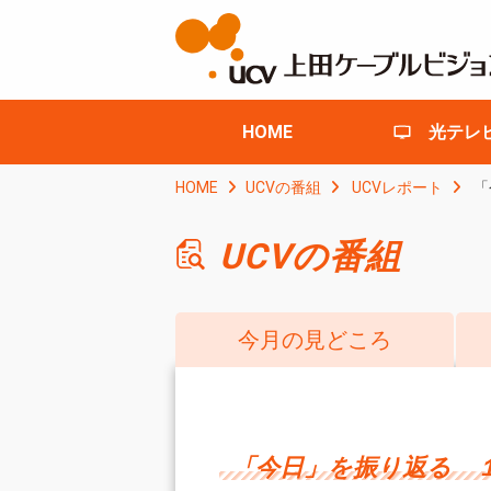
HOME
光テレ
HOME
UCVの番組
UCVレポート
「
UCVの番組
今月の見どころ
「今日」を振り返る 