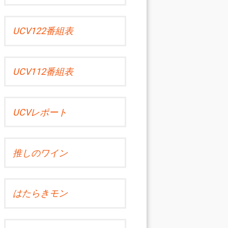
UCV122番組表
UCV112番組表
UCVレポート
推しのワイン
はたらきモン