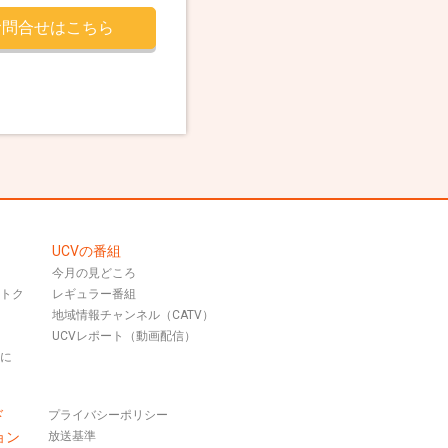
お問合せはこちら
UCVの番組
今月の見どころ
おトク
レギュラー番組
地域情報チャンネル（CATV）
UCVレポート（動画配信）
話に
ド
プライバシーポリシー
ョン
放送基準