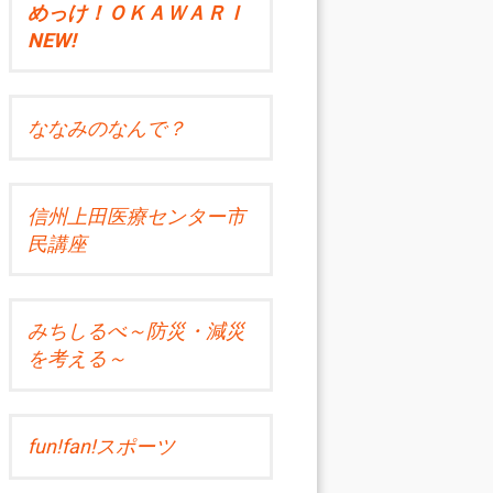
めっけ！ＯＫＡＷＡＲＩ
NEW!
ななみのなんで？
信州上田医療センター市
民講座
みちしるべ～防災・減災
を考える～
fun!fan!スポーツ