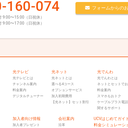
-160-074
フォームからの
 9:00〜15:00（日祝休）
 9:00〜17:00（日祝休）
光テレビ
光ネット
光でんわ
光テレビとは
光ネットとは
光でんわとは
チャンネル案内
選べる4コース
ネットとセットで
料金案内
オプションサービス
料金案内
デジタルチューナー
加入初期費用
スマホもおトク
【光ネット】セット割引
ケーブルプラス電
関するサポート
加入者向け情報
会社案内
UCVはじめてガイ
料金シミュレーシ
加入者プレゼント
沿革