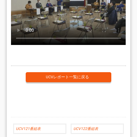
UCVレポート一覧に戻る
UCV121番組表
UCV122番組表