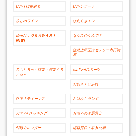
UCV112番組表
UCVレポート
推しのワイン
はたらきモン
めっけ！ＯＫＡＷＡＲＩ
ななみのなんで？
NEW!
信州上田医療センター市民講
座
みちしるべ～防災・減災を考
fun!fan!スポーツ
える～
おおきくなあれ
熱中！ティーンズ
おはなしランド
ガス de クッキング
おちゃのま展覧会
野球カレンダー
情報提供・取材依頼