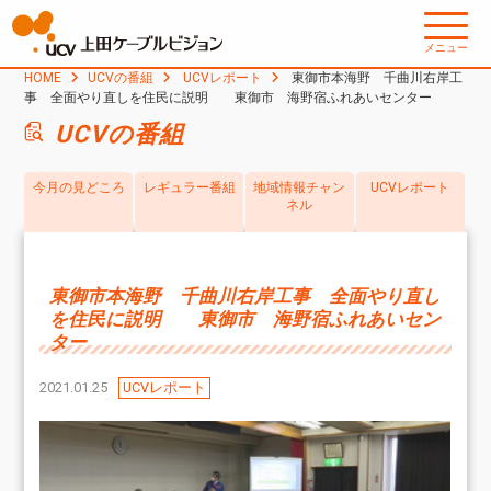
メニュー
HOME
UCVの番組
UCVレポート
東御市本海野 千曲川右岸工
事 全面やり直しを住民に説明 東御市 海野宿ふれあいセンター
UCVの番組
今月の見どころ
レギュラー番組
地域情報チャン
UCVレポート
ネル
東御市本海野 千曲川右岸工事 全面やり直し
を住民に説明 東御市 海野宿ふれあいセン
ター
2021.01.25
UCVレポート