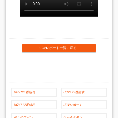
UCVレポート一覧に戻る
UCV121番組表
UCV122番組表
UCV112番組表
UCVレポート
推しのワイン
はたらきモン