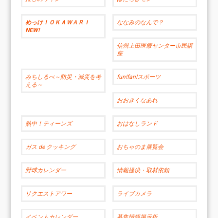
めっけ！ＯＫＡＷＡＲＩ
ななみのなんで？
NEW!
信州上田医療センター市民講
座
みちしるべ～防災・減災を考
fun!fan!スポーツ
える～
おおきくなあれ
熱中！ティーンズ
おはなしランド
ガス de クッキング
おちゃのま展覧会
野球カレンダー
情報提供・取材依頼
リクエストアワー
ライブカメラ
イベントカレンダー
募集情報掲示板