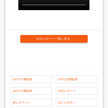
UCVレポート一覧に戻る
UCV121番組表
UCV122番組表
UCV112番組表
UCVレポート
推しのワイン
はたらきモン