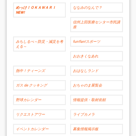
めっけ！ＯＫＡＷＡＲＩ
ななみのなんで？
NEW!
信州上田医療センター市民講
座
みちしるべ～防災・減災を考
fun!fan!スポーツ
える～
おおきくなあれ
熱中！ティーンズ
おはなしランド
ガス de クッキング
おちゃのま展覧会
野球カレンダー
情報提供・取材依頼
リクエストアワー
ライブカメラ
イベントカレンダー
募集情報掲示板