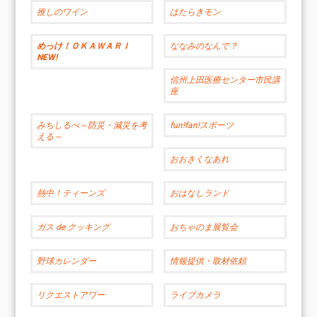
推しのワイン
はたらきモン
めっけ！ＯＫＡＷＡＲＩ
ななみのなんで？
NEW!
信州上田医療センター市民講
座
みちしるべ～防災・減災を考
fun!fan!スポーツ
える～
おおきくなあれ
熱中！ティーンズ
おはなしランド
ガス de クッキング
おちゃのま展覧会
野球カレンダー
情報提供・取材依頼
リクエストアワー
ライブカメラ