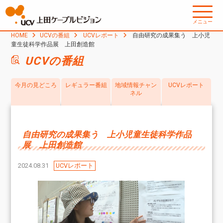
メニュー
HOME
UCVの番組
UCVレポート
自由研究の成果集う 上小児
童生徒科学作品展 上田創造館
UCVの番組
今月の見どころ
レギュラー番組
地域情報チャン
UCVレポート
ネル
自由研究の成果集う 上小児童生徒科学作品
展 上田創造館
2024.08.31
UCVレポート