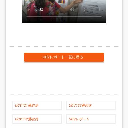
UCVレポート一覧に戻る
UCV121番組表
UCV122番組表
UCV112番組表
UCVレポート