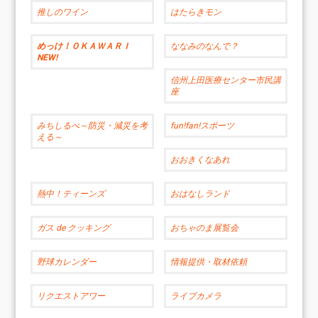
推しのワイン
はたらきモン
めっけ！ＯＫＡＷＡＲＩ
ななみのなんで？
NEW!
信州上田医療センター市民講
座
みちしるべ～防災・減災を考
fun!fan!スポーツ
える～
おおきくなあれ
熱中！ティーンズ
おはなしランド
ガス de クッキング
おちゃのま展覧会
野球カレンダー
情報提供・取材依頼
リクエストアワー
ライブカメラ