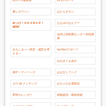
UCV112番組表
UCVレポート
推しのワイン
はたらきモン
めっけ！ＯＫＡＷＡＲＩ
ななみのなんで？
NEW!
信州上田医療センター市民講
座
みちしるべ～防災・減災を考
fun!fan!スポーツ
える～
おおきくなあれ
熱中！ティーンズ
おはなしランド
ガス de クッキング
おちゃのま展覧会
野球カレンダー
情報提供・取材依頼