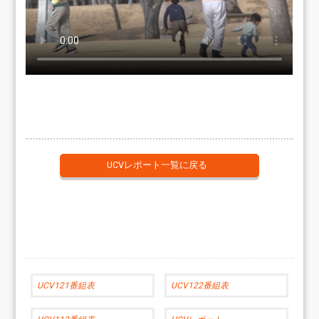
UCVレポート一覧に戻る
UCV121番組表
UCV122番組表