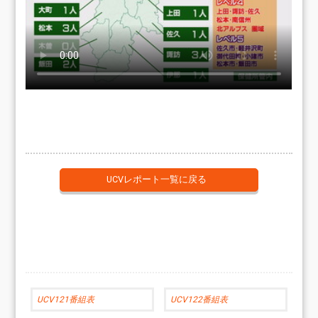
UCVレポート一覧に戻る
UCV121番組表
UCV122番組表