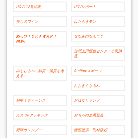
UCV112番組表
UCVレポート
推しのワイン
はたらきモン
めっけ！ＯＫＡＷＡＲＩ
ななみのなんで？
NEW!
信州上田医療センター市民講
座
みちしるべ～防災・減災を考
fun!fan!スポーツ
える～
おおきくなあれ
熱中！ティーンズ
おはなしランド
ガス de クッキング
おちゃのま展覧会
野球カレンダー
情報提供・取材依頼