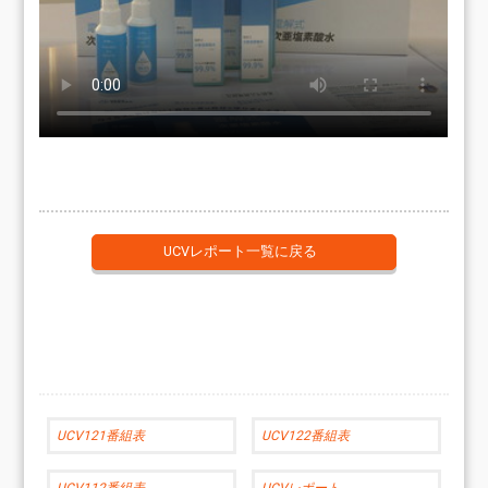
UCVレポート一覧に戻る
UCV121番組表
UCV122番組表
UCV112番組表
UCVレポート