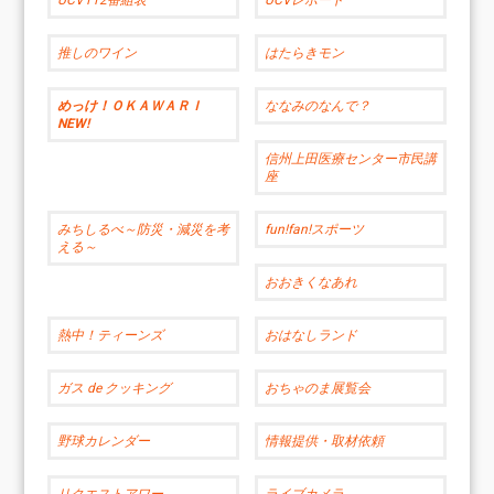
推しのワイン
はたらきモン
めっけ！ＯＫＡＷＡＲＩ
ななみのなんで？
NEW!
信州上田医療センター市民講
座
みちしるべ～防災・減災を考
fun!fan!スポーツ
える～
おおきくなあれ
熱中！ティーンズ
おはなしランド
ガス de クッキング
おちゃのま展覧会
野球カレンダー
情報提供・取材依頼
リクエストアワー
ライブカメラ