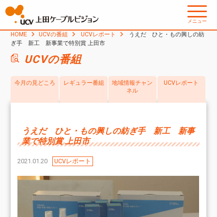
メニュー
HOME
UCVの番組
UCVレポート
うえだ ひと・もの興しの紡
ぎ手 新工 新事業で特別賞 上田市
UCVの番組
今月の見どころ
レギュラー番組
地域情報チャン
UCVレポート
ネル
うえだ ひと・もの興しの紡ぎ手 新工 新事
業で特別賞 上田市
2021.01.20
UCVレポート