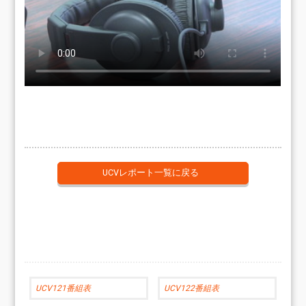
UCVレポート一覧に戻る
UCV121番組表
UCV122番組表