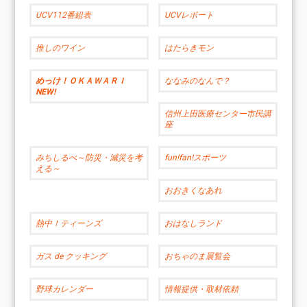
UCV112番組表
UCVレポート
推しのワイン
はたらきモン
めっけ！ＯＫＡＷＡＲＩ
ななみのなんで？
NEW!
信州上田医療センター市民講
座
みちしるべ～防災・減災を考
fun!fan!スポーツ
える～
おおきくなあれ
熱中！ティーンズ
おはなしランド
ガス de クッキング
おちゃのま展覧会
野球カレンダー
情報提供・取材依頼