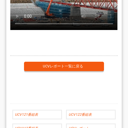
UCVレポート一覧に戻る
UCV121番組表
UCV122番組表