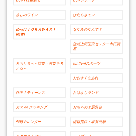
UCV112番組表
UCVレポート
推しのワイン
はたらきモン
めっけ！ＯＫＡＷＡＲＩ
ななみのなんで？
NEW!
信州上田医療センター市民講
座
みちしるべ～防災・減災を考
fun!fan!スポーツ
える～
おおきくなあれ
熱中！ティーンズ
おはなしランド
ガス de クッキング
おちゃのま展覧会
野球カレンダー
情報提供・取材依頼