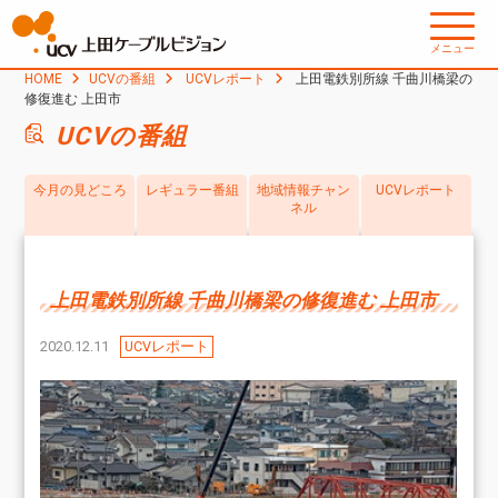
メニュー
HOME
UCVの番組
UCVレポート
上田電鉄別所線 千曲川橋梁の
修復進む 上田市
UCVの番組
今月の見どころ
レギュラー番組
地域情報チャン
UCVレポート
ネル
上田電鉄別所線 千曲川橋梁の修復進む 上田市
2020.12.11
UCVレポート