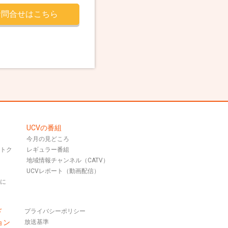
お問合せはこちら
UCVの番組
今月の見どころ
おトク
レギュラー番組
地域情報チャンネル（CATV）
UCVレポート（動画配信）
話に
ド
プライバシーポリシー
ョン
放送基準