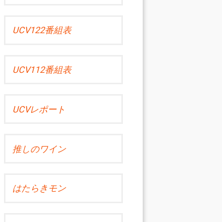
UCV122番組表
UCV112番組表
UCVレポート
推しのワイン
はたらきモン