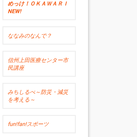
めっけ！ＯＫＡＷＡＲＩ
NEW!
ななみのなんで？
信州上田医療センター市
民講座
みちしるべ～防災・減災
を考える～
fun!fan!スポーツ