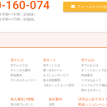
-160-074
フォームからの
 9:00〜15:00（日祝休）
 9:00〜17:00（日祝休）
光テレビ
光ネット
光でんわ
光テレビとは
光ネットとは
光でんわとは
チャンネル案内
選べる4コース
ネットとセットで
料金案内
オプションサービス
料金案内
デジタルチューナー
加入初期費用
スマホもおトク
【光ネット】セット割引
ケーブルプラス電
関するサポート
加入者向け情報
会社案内
UCVはじめてガイ
料金シミュレーシ
加入者プレゼント
沿革