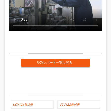
UCVレポート一覧に戻る
UCV121番組表
UCV122番組表