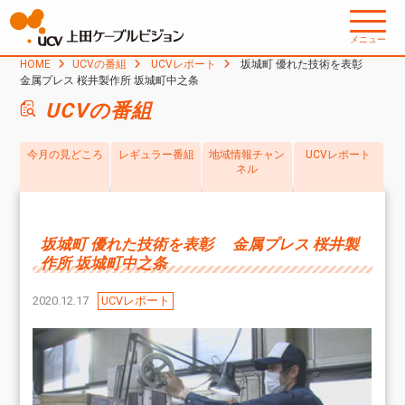
メニュー
HOME
UCVの番組
UCVレポート
坂城町 優れた技術を表彰
金属プレス 桜井製作所 坂城町中之条
UCVの番組
今月の見どころ
レギュラー番組
地域情報チャン
UCVレポート
ネル
坂城町 優れた技術を表彰 金属プレス 桜井製
作所 坂城町中之条
2020.12.17
UCVレポート