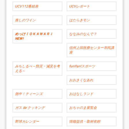
UCV112番組表
UCVレポート
推しのワイン
はたらきモン
めっけ！ＯＫＡＷＡＲＩ
ななみのなんで？
NEW!
信州上田医療センター市民講
座
みちしるべ～防災・減災を考
fun!fan!スポーツ
える～
おおきくなあれ
熱中！ティーンズ
おはなしランド
ガス de クッキング
おちゃのま展覧会
野球カレンダー
情報提供・取材依頼