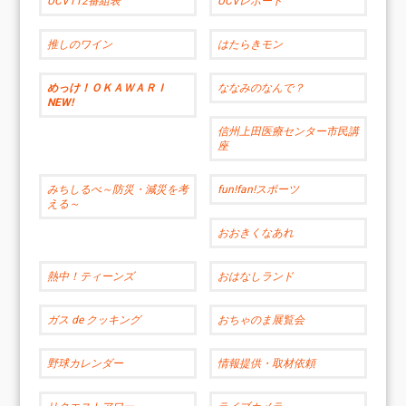
UCV112番組表
UCVレポート
推しのワイン
はたらきモン
めっけ！ＯＫＡＷＡＲＩ
ななみのなんで？
NEW!
信州上田医療センター市民講
座
みちしるべ～防災・減災を考
fun!fan!スポーツ
える～
おおきくなあれ
熱中！ティーンズ
おはなしランド
ガス de クッキング
おちゃのま展覧会
野球カレンダー
情報提供・取材依頼