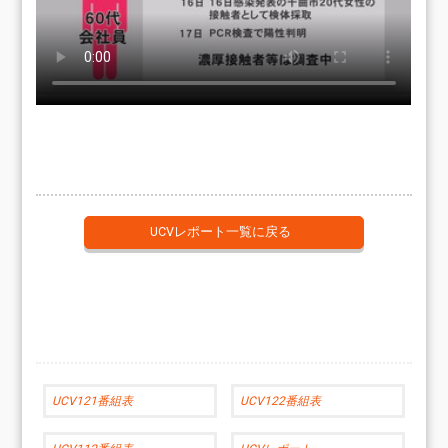
UCVレポート一覧に戻る
UCV121番組表
UCV122番組表