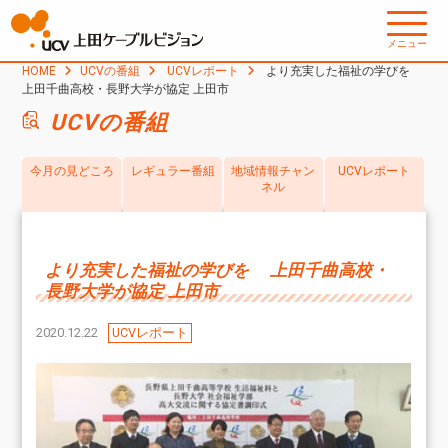
メニュー
HOME
UCVの番組
UCVレポート
より充実した福祉の学びを
上田千曲高校・長野大学が協定 上田市
UCVの番組
今月の見どころ
レギュラー番組
地域情報チャン
UCVレポート
ネル
より充実した福祉の学びを 上田千曲高校・
長野大学が協定 上田市
2020.12.22
UCVレポート