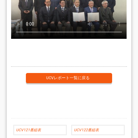
UCVレポート一覧に戻る
UCV121番組表
UCV122番組表