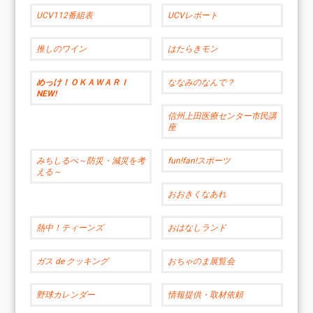
UCV112番組表
UCVレポート
推しのワイン
はたらきモン
めっけ！ＯＫＡＷＡＲＩ
ななみのなんで？
NEW!
信州上田医療センター市民講
座
みちしるべ～防災・減災を考
fun!fan!スポーツ
える～
おおきくなあれ
熱中！ティーンズ
おはなしランド
ガス de クッキング
おちゃのま展覧会
野球カレンダー
情報提供・取材依頼