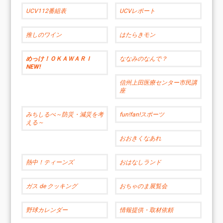
UCV112番組表
UCVレポート
推しのワイン
はたらきモン
めっけ！ＯＫＡＷＡＲＩ
ななみのなんで？
NEW!
信州上田医療センター市民講
座
みちしるべ～防災・減災を考
fun!fan!スポーツ
える～
おおきくなあれ
熱中！ティーンズ
おはなしランド
ガス de クッキング
おちゃのま展覧会
野球カレンダー
情報提供・取材依頼