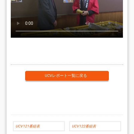
UCVレポート一覧に戻る
UCV121番組表
UCV122番組表