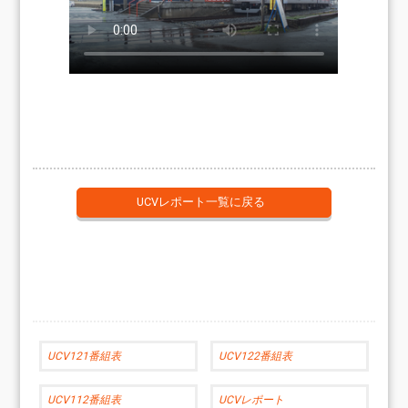
UCVレポート一覧に戻る
UCV121番組表
UCV122番組表
UCV112番組表
UCVレポート