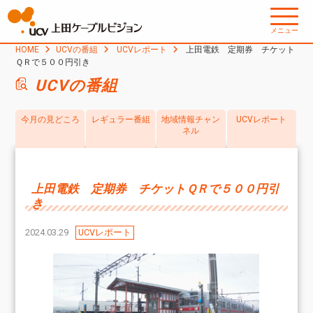
メニュー
HOME
UCVの番組
UCVレポート
上田電鉄 定期券 チケット
ＱＲで５００円引き
UCVの番組
今月の見どころ
レギュラー番組
地域情報チャン
UCVレポート
ネル
上田電鉄 定期券 チケットＱＲで５００円引
き
2024.03.29
UCVレポート