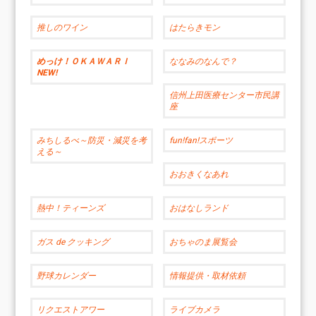
推しのワイン
はたらきモン
めっけ！ＯＫＡＷＡＲＩ
ななみのなんで？
NEW!
信州上田医療センター市民講
座
みちしるべ～防災・減災を考
fun!fan!スポーツ
える～
おおきくなあれ
熱中！ティーンズ
おはなしランド
ガス de クッキング
おちゃのま展覧会
野球カレンダー
情報提供・取材依頼
リクエストアワー
ライブカメラ