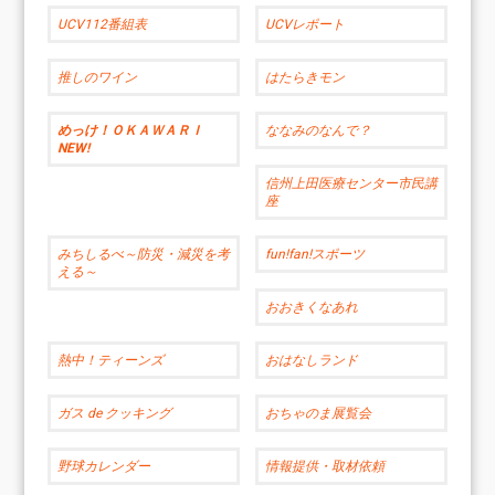
UCV112番組表
UCVレポート
推しのワイン
はたらきモン
めっけ！ＯＫＡＷＡＲＩ
ななみのなんで？
NEW!
信州上田医療センター市民講
座
みちしるべ～防災・減災を考
fun!fan!スポーツ
える～
おおきくなあれ
熱中！ティーンズ
おはなしランド
ガス de クッキング
おちゃのま展覧会
野球カレンダー
情報提供・取材依頼