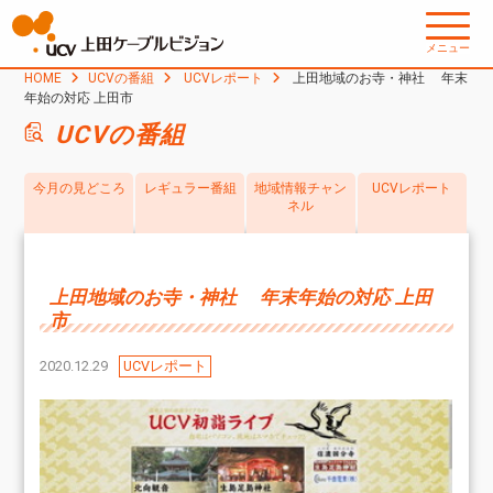
メニュー
HOME
UCVの番組
UCVレポート
上田地域のお寺・神社 年末
年始の対応 上田市
UCVの番組
今月の見どころ
レギュラー番組
地域情報チャン
UCVレポート
ネル
上田地域のお寺・神社 年末年始の対応 上田
市
2020.12.29
UCVレポート