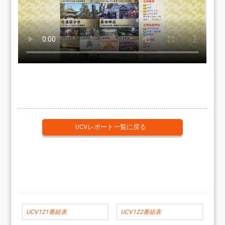
UCVレポート一覧に戻る
UCV121番組表
UCV122番組表