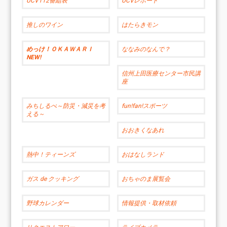
UCV112番組表
UCVレポート
推しのワイン
はたらきモン
めっけ！ＯＫＡＷＡＲＩ
ななみのなんで？
NEW!
信州上田医療センター市民講
座
みちしるべ～防災・減災を考
fun!fan!スポーツ
える～
おおきくなあれ
熱中！ティーンズ
おはなしランド
ガス de クッキング
おちゃのま展覧会
野球カレンダー
情報提供・取材依頼