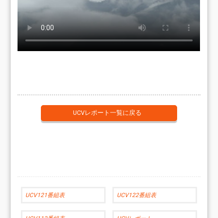
UCVレポート一覧に戻る
UCV121番組表
UCV122番組表