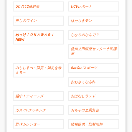
UCV112番組表
UCVレポート
推しのワイン
はたらきモン
めっけ！ＯＫＡＷＡＲＩ
ななみのなんで？
NEW!
信州上田医療センター市民講
座
みちしるべ～防災・減災を考
fun!fan!スポーツ
える～
おおきくなあれ
熱中！ティーンズ
おはなしランド
ガス de クッキング
おちゃのま展覧会
野球カレンダー
情報提供・取材依頼