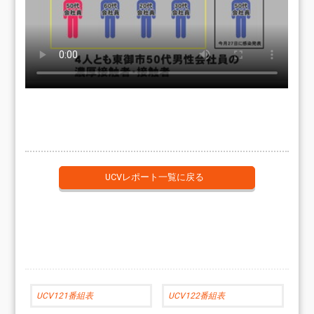
UCVレポート一覧に戻る
UCV121番組表
UCV122番組表