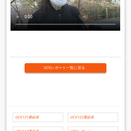
UCVレポート一覧に戻る
UCV121番組表
UCV122番組表