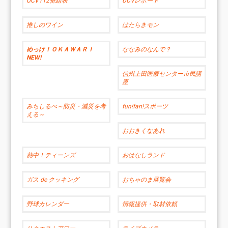
UCV112番組表
UCVレポート
推しのワイン
はたらきモン
めっけ！ＯＫＡＷＡＲＩ
ななみのなんで？
NEW!
信州上田医療センター市民講
座
みちしるべ～防災・減災を考
fun!fan!スポーツ
える～
おおきくなあれ
熱中！ティーンズ
おはなしランド
ガス de クッキング
おちゃのま展覧会
野球カレンダー
情報提供・取材依頼