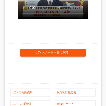
UCVレポート一覧に戻る
UCV121番組表
UCV122番組表
UCV112番組表
UCVレポート