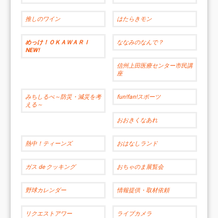
推しのワイン
はたらきモン
めっけ！ＯＫＡＷＡＲＩ
ななみのなんで？
NEW!
信州上田医療センター市民講
座
みちしるべ～防災・減災を考
fun!fan!スポーツ
える～
おおきくなあれ
熱中！ティーンズ
おはなしランド
ガス de クッキング
おちゃのま展覧会
野球カレンダー
情報提供・取材依頼
リクエストアワー
ライブカメラ