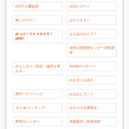
UCV112番組表
UCVレポート
推しのワイン
はたらきモン
めっけ！ＯＫＡＷＡＲＩ
ななみのなんで？
NEW!
信州上田医療センター市民講
座
みちしるべ～防災・減災を考
fun!fan!スポーツ
える～
おおきくなあれ
熱中！ティーンズ
おはなしランド
ガス de クッキング
おちゃのま展覧会
野球カレンダー
情報提供・取材依頼