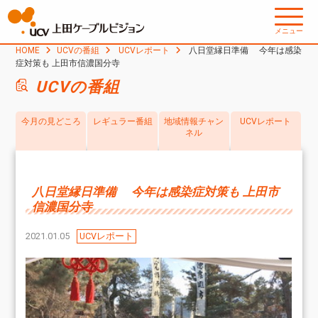
メニュー
HOME
UCVの番組
UCVレポート
八日堂縁日準備 今年は感染
症対策も 上田市信濃国分寺
UCVの番組
今月の見どころ
レギュラー番組
地域情報チャン
UCVレポート
ネル
八日堂縁日準備 今年は感染症対策も 上田市
信濃国分寺
2021.01.05
UCVレポート