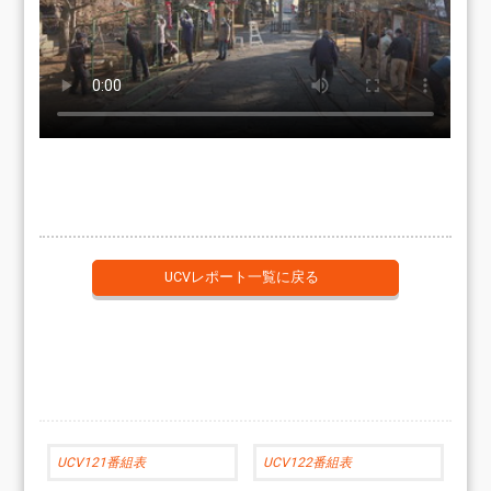
UCVレポート一覧に戻る
UCV121番組表
UCV122番組表