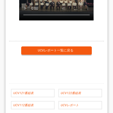
UCVレポート一覧に戻る
UCV121番組表
UCV122番組表
UCV112番組表
UCVレポート