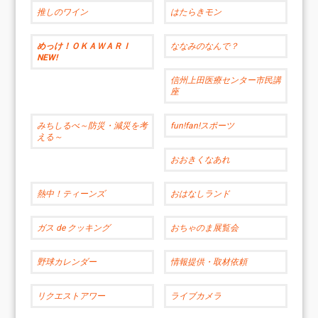
推しのワイン
はたらきモン
めっけ！ＯＫＡＷＡＲＩ
ななみのなんで？
NEW!
信州上田医療センター市民講
座
みちしるべ～防災・減災を考
fun!fan!スポーツ
える～
おおきくなあれ
熱中！ティーンズ
おはなしランド
ガス de クッキング
おちゃのま展覧会
野球カレンダー
情報提供・取材依頼
リクエストアワー
ライブカメラ