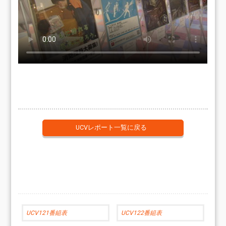
UCVレポート一覧に戻る
UCV121番組表
UCV122番組表