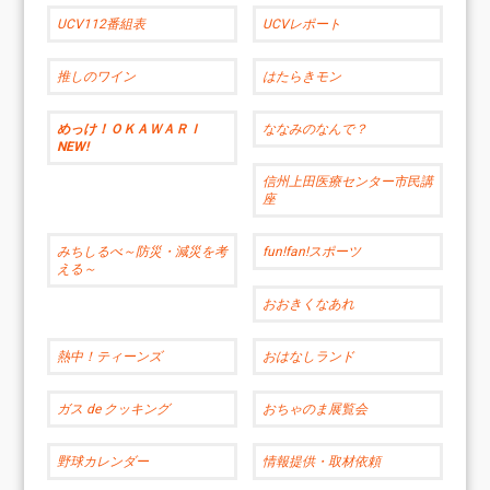
UCV112番組表
UCVレポート
推しのワイン
はたらきモン
めっけ！ＯＫＡＷＡＲＩ
ななみのなんで？
NEW!
信州上田医療センター市民講
座
みちしるべ～防災・減災を考
fun!fan!スポーツ
える～
おおきくなあれ
熱中！ティーンズ
おはなしランド
ガス de クッキング
おちゃのま展覧会
野球カレンダー
情報提供・取材依頼