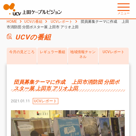
メニュー
HOME
UCVの番組
UCVレポート
団員募集テーマに作成 上田
市消防団 分団ポスター展 上田市 アリオ上田
UCVの番組
今月の見どころ
レギュラー番組
地域情報チャン
UCVレポート
ネル
団員募集テーマに作成 上田市消防団 分団ポ
スター展 上田市 アリオ上田
2021.01.11
UCVレポート