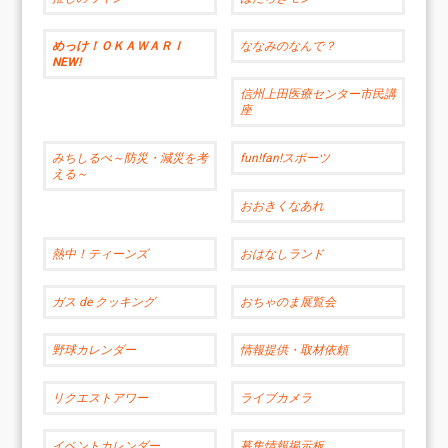
めっけ！ＯＫＡＷＡＲＩ
ななみのなんで？
NEW!
信州上田医療センター市民講
座
みちしるべ～防災・減災を考
fun!fan!スポーツ
える～
おおきくなあれ
熱中！ティーンズ
おはなしランド
ガス de クッキング
おちゃのま展覧会
野球カレンダー
情報提供・取材依頼
リクエストアワー
ライブカメラ
イベントカレンダー
募集情報掲示板