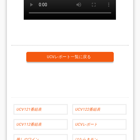
UCVレポート一覧に戻る
UCV121番組表
UCV122番組表
UCV112番組表
UCVレポート
推しのワイン
はたらきモン