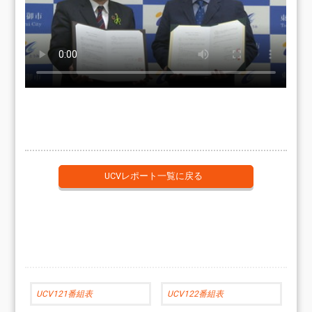
UCVレポート一覧に戻る
UCV121番組表
UCV122番組表