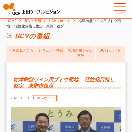
メニュー
HOME
UCVの番組
UCVレポート
祢津御堂ワイン用ブドウ団
地 活性化目指し協定 東御市役所
UCVの番組
今月の見どころ
レギュラー番組
地域情報チャン
UCVレポート
ネル
祢津御堂ワイン用ブドウ団地 活性化目指し
協定 東御市役所
2021.01.13
UCVレポート