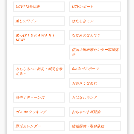
UCV112番組表
UCVレポート
推しのワイン
はたらきモン
めっけ！ＯＫＡＷＡＲＩ
ななみのなんで？
NEW!
信州上田医療センター市民講
座
みちしるべ～防災・減災を考
fun!fan!スポーツ
える～
おおきくなあれ
熱中！ティーンズ
おはなしランド
ガス de クッキング
おちゃのま展覧会
野球カレンダー
情報提供・取材依頼