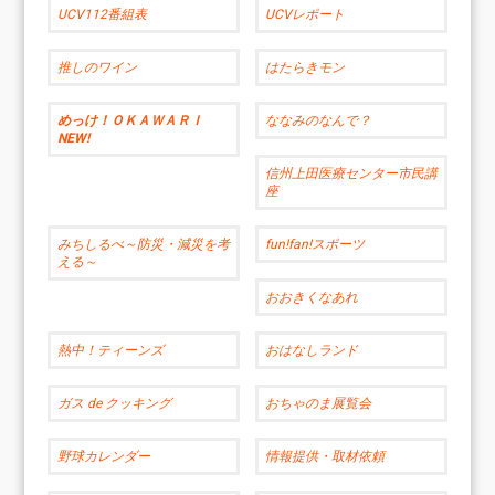
UCV112番組表
UCVレポート
推しのワイン
はたらきモン
めっけ！ＯＫＡＷＡＲＩ
ななみのなんで？
NEW!
信州上田医療センター市民講
座
みちしるべ～防災・減災を考
fun!fan!スポーツ
える～
おおきくなあれ
熱中！ティーンズ
おはなしランド
ガス de クッキング
おちゃのま展覧会
野球カレンダー
情報提供・取材依頼