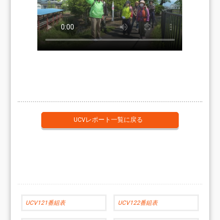
UCVレポート一覧に戻る
UCV121番組表
UCV122番組表