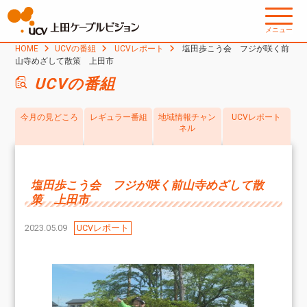
メニュー
HOME
UCVの番組
UCVレポート
塩田歩こう会 フジが咲く前
山寺めざして散策 上田市
UCVの番組
今月の見どころ
レギュラー番組
地域情報チャン
UCVレポート
ネル
塩田歩こう会 フジが咲く前山寺めざして散
策 上田市
2023.05.09
UCVレポート