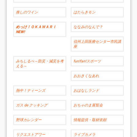
推しのワイン
はたらきモン
めっけ！ＯＫＡＷＡＲＩ
ななみのなんで？
NEW!
信州上田医療センター市民講
座
みちしるべ～防災・減災を考
fun!fan!スポーツ
える～
おおきくなあれ
熱中！ティーンズ
おはなしランド
ガス de クッキング
おちゃのま展覧会
野球カレンダー
情報提供・取材依頼
リクエストアワー
ライブカメラ