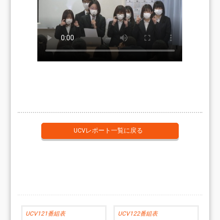
UCVレポート一覧に戻る
UCV121番組表
UCV122番組表