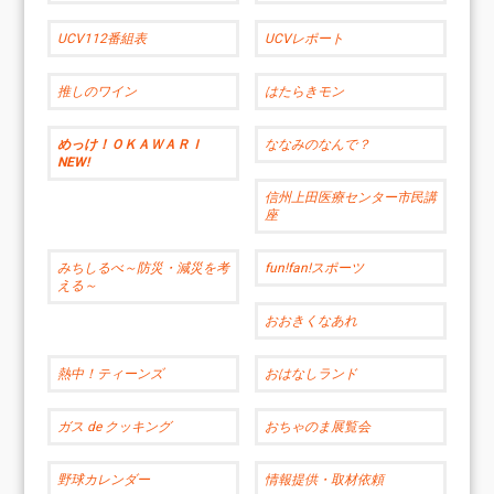
UCV112番組表
UCVレポート
推しのワイン
はたらきモン
めっけ！ＯＫＡＷＡＲＩ
ななみのなんで？
NEW!
信州上田医療センター市民講
座
みちしるべ～防災・減災を考
fun!fan!スポーツ
える～
おおきくなあれ
熱中！ティーンズ
おはなしランド
ガス de クッキング
おちゃのま展覧会
野球カレンダー
情報提供・取材依頼