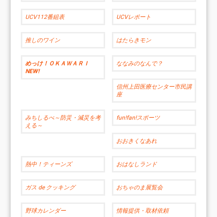
UCV112番組表
UCVレポート
推しのワイン
はたらきモン
めっけ！ＯＫＡＷＡＲＩ
ななみのなんで？
NEW!
信州上田医療センター市民講
座
みちしるべ～防災・減災を考
fun!fan!スポーツ
える～
おおきくなあれ
熱中！ティーンズ
おはなしランド
ガス de クッキング
おちゃのま展覧会
野球カレンダー
情報提供・取材依頼