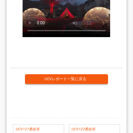
UCVレポート一覧に戻る
UCV121番組表
UCV122番組表