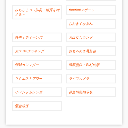
みちしるべ～防災・減災を考
fun!fan!スポーツ
える～
おおきくなあれ
熱中！ティーンズ
おはなしランド
ガス de クッキング
おちゃのま展覧会
野球カレンダー
情報提供・取材依頼
リクエストアワー
ライブカメラ
イベントカレンダー
募集情報掲示板
緊急放送