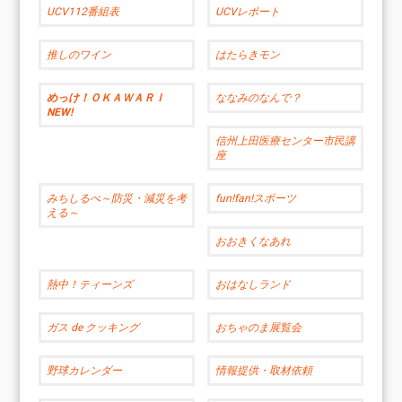
UCV112番組表
UCVレポート
推しのワイン
はたらきモン
めっけ！ＯＫＡＷＡＲＩ
ななみのなんで？
NEW!
信州上田医療センター市民講
座
みちしるべ～防災・減災を考
fun!fan!スポーツ
える～
おおきくなあれ
熱中！ティーンズ
おはなしランド
ガス de クッキング
おちゃのま展覧会
野球カレンダー
情報提供・取材依頼