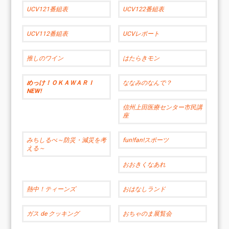
UCV121番組表
UCV122番組表
UCV112番組表
UCVレポート
推しのワイン
はたらきモン
めっけ！ＯＫＡＷＡＲＩ
ななみのなんで？
NEW!
信州上田医療センター市民講
座
みちしるべ～防災・減災を考
fun!fan!スポーツ
える～
おおきくなあれ
熱中！ティーンズ
おはなしランド
ガス de クッキング
おちゃのま展覧会